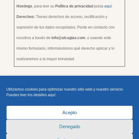
Hostings
, para leer su
Política de privacidad
pulsa
aquí
.
Derechos:
Tienes derechos de acceso, rectificación y
supresión de tus datos recopilados. Ponte en contacto con
nosotros a través de
info@alcaglas.com
, o usando este
mismo formulario, informándonos qué derecho aplicar y lo
realizaremos a la mayor brevedad.
Utilizamos cookies para optimizar nuestro sitio web y nuestro servicio.
Puedes leer los detalles aquí:
Acepto
Denegado
Copyright © 2021 Alcaglas S.L.U.|
Aviso Legal
|
Términos y Condiciones
|