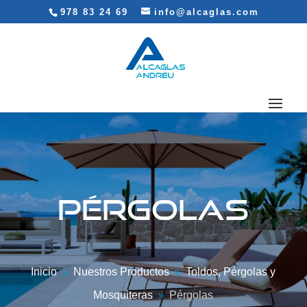
978 83 24 69
info@alcaglas.com
PÉRGOLAS
Inicio
Nuestros Productos
Toldos, Pérgolas y
9
9
Mosquiteras
Pérgolas
9